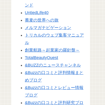
ンド
UntiedLife40
蕎麦の世界への旅
メルマガナビゲーション
トリカルのウェブ集客マニュア
ル
創業航路～起業家の羅針盤～
TotalBeautyQuest
&BUZZのニュースチャンネル
&Buzzの口コミと評判情報まと
めブログ
&Buzzの口コミとレビュー情報
ブログ
&Buzzの口コミと評判研究ブロ