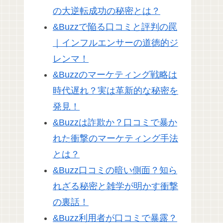
の大逆転成功の秘密とは？
&Buzzで陥る口コミと評判の罠
｜インフルエンサーの道徳的ジ
レンマ！
&Buzzのマーケティング戦略は
時代遅れ？実は革新的な秘密を
発見！
&Buzzは詐欺か？口コミで暴か
れた衝撃のマーケティング手法
とは？
&Buzz口コミの暗い側面？知ら
れざる秘密と雑学が明かす衝撃
の裏話！
&Buzz利用者が口コミで暴露？