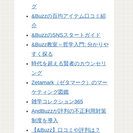
グ
&Buzzの百均アイテム口コミ紹
介
&BuzzのSNSスタートガイド
&Buzz教室～哲学入門: 分かりや
すく探る
時代を超える賢者のカウンセリ
ング
Zetamark（ゼタマーク）のマー
ケティング図鑑
雑学コレクション365
AndBuzzが評判の不正利用対策
制度を導入
【&Buzz】口コミや評判は？