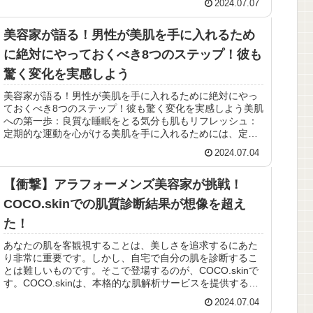
2024.07.07
美容家が語る！男性が美肌を手に入れるため
に絶対にやっておくべき8つのステップ！彼も
驚く変化を実感しよう
美容家が語る！男性が美肌を手に入れるために絶対にやっ
ておくべき8つのステップ！彼も驚く変化を実感しよう美肌
への第一歩：良質な睡眠をとる気分も肌もリフレッシュ：
定期的な運動を心がける美肌を手に入れるためには、定期
的な運動を心がけることが大切で...
2024.07.04
【衝撃】アラフォーメンズ美容家が挑戦！
COCO.skinでの肌質診断結果が想像を超え
た！
あなたの肌を客観視することは、美しさを追求するにあた
り非常に重要です。しかし、自宅で自分の肌を診断するこ
とは難しいものです。そこで登場するのが、COCO.skinで
す。COCO.skinは、本格的な肌解析サービスを提供するこ
とで、自宅でも手...
2024.07.04