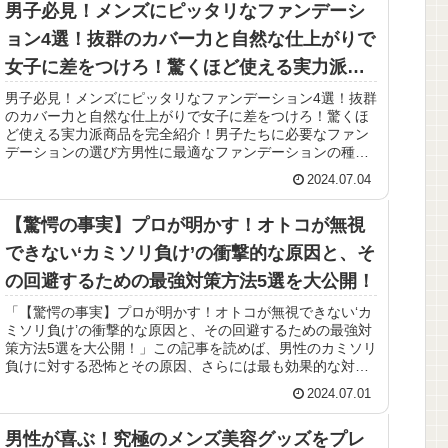
男子必見！メンズにピッタリなファンデーシ
ョン4選！抜群のカバー力と自然な仕上がりで
女子に差をつけろ！驚くほど使える実力派商
品を完全紹介！
男子必見！メンズにピッタリなファンデーション4選！抜群
のカバー力と自然な仕上がりで女子に差をつけろ！驚くほ
ど使える実力派商品を完全紹介！男子たちに必要なファン
デーションの選び方男性に最適なファンデーションの種類
おすすめのメンズファンデーショ...
2024.07.04
【驚愕の事実】プロが明かす！オトコが無視
できない‘カミソリ負け’の衝撃的な原因と、そ
の回避するための最強対策方法5選を大公開！
「【驚愕の事実】プロが明かす！オトコが無視できない‘カ
ミソリ負け’の衝撃的な原因と、その回避するための最強対
策方法5選を大公開！」この記事を読めば、男性のカミソリ
負けに対する恐怖とその原因、さらには最も効果的な対策
方法が明らかになります。カ...
2024.07.01
男性が喜ぶ！究極のメンズ美容グッズをプレ