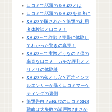
口コミで話題の＆Buzzとは
口コミで話題の＆Buzzを参考に
&Buzzで騙された？衝撃の利用
者体験談と口コミ！
&Buzzって詐欺？実際に体験し
てわかった驚きの真実！
&Buzzって実際どうなの？僕の
率直な口コミ、ガチな評判とノ
リノリの体験談
&Buzzの落とし穴？百均インフ
ルエンサーが暴く口コミマーケ
ティングの裏側
衝撃告白？&Buzzの口コミSNS
戦略は大失敗の瀬戸際?まさか