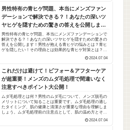
男性特有の青ヒゲ問題、本当にメンズファン
デーションで解決できる？！あなたの深いツ
ヤヒゲを隠すための驚きの答えを公開しま
す！
男性特有の青ヒゲ問題、本当にメンズファンデーションで
解決できる？！あなたの深いツヤヒゲを隠すための驚きの
答えを公開します！男性が抱える青ヒゲの悩みとは？青ヒ
ゲを隠したい！その理由とは効果的な青ヒゲ対策とは？メ
ンズファンデーションの役割と種類...
2024.07.04
これだけは避けて！ビフォー＆アフターケア
が超重要！メンズのムダ毛処理で間違いなく
注意すべきポイント大公開！
ムダ毛処理とは何？男性のムダ毛について、メンズ脱毛の
メリットについて知ることは重要です。ムダ毛処理の適し
たタイミング、肌の健康と清潔さが重要な理由を理解しま
しょう。ムダ毛処理前の注意点として、肌の温め方とその
効果を知ることが必要です。また、...
2024.07.04