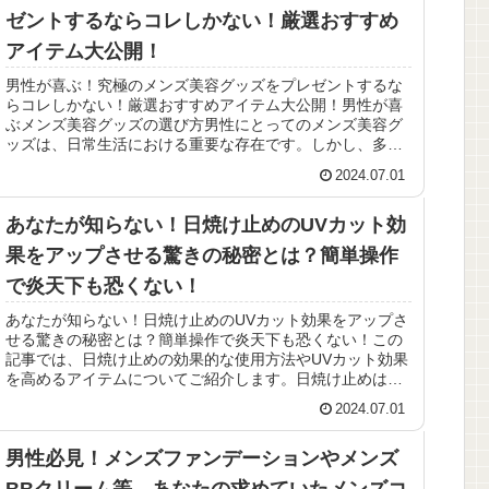
ゼントするならコレしかない！厳選おすすめ
アイテム大公開！
男性が喜ぶ！究極のメンズ美容グッズをプレゼントするな
らコレしかない！厳選おすすめアイテム大公開！男性が喜
ぶメンズ美容グッズの選び方男性にとってのメンズ美容グ
ッズは、日常生活における重要な存在です。しかし、多く
の美容グッズが市販されており、ど...
2024.07.01
あなたが知らない！日焼け止めのUVカット効
果をアップさせる驚きの秘密とは？簡単操作
で炎天下も恐くない！
あなたが知らない！日焼け止めのUVカット効果をアップさ
せる驚きの秘密とは？簡単操作で炎天下も恐くない！この
記事では、日焼け止めの効果的な使用方法やUVカット効果
を高めるアイテムについてご紹介します。日焼け止めは肌
を守るために欠かせないアイテ...
2024.07.01
男性必見！メンズファンデーションやメンズ
BBクリーム等、あなたの求めていたメンズコ