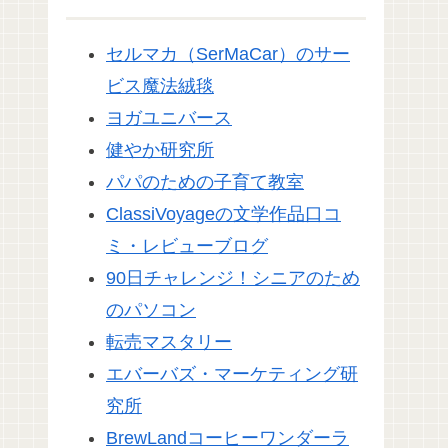
セルマカ（SerMaCar）のサー
ビス魔法絨毯
ヨガユニバース
健やか研究所
パパのための子育て教室
ClassiVoyageの文学作品口コ
ミ・レビューブログ
90日チャレンジ！シニアのため
のパソコン
転売マスタリー
エバーバズ・マーケティング研
究所
BrewLandコーヒーワンダーラ