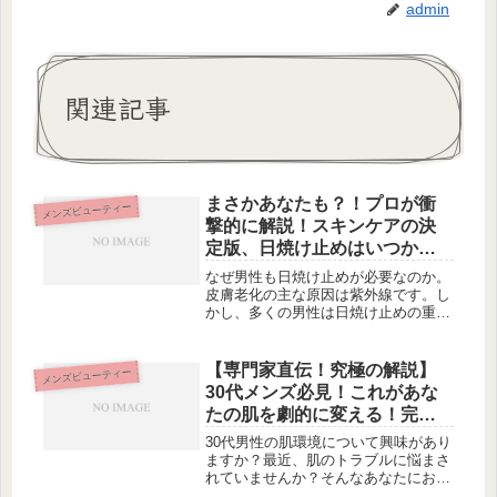
admin
関連記事
まさかあなたも？！プロが衝
メンズビューティー
撃的に解説！スキンケアの決
定版、日焼け止めはいつから
使うべきなのか？驚愕の真実
なぜ男性も日焼け止めが必要なのか。
を今すぐチェック！【男性必
皮膚老化の主な原因は紫外線です。し
かし、多くの男性は日焼け止めの重要
見】
性を知らずに過ごしています。この記
事では男性向けに、日焼け止めの必要
性や選び方、日焼け後のケアなどを解
【専門家直伝！究極の解説】
メンズビューティー
説しています。また、日焼け止めに関
30代メンズ必見！これがあな
す...
たの肌を劇的に変える！完全
ガイド・おすすめスキンケア
30代男性の肌環境について興味があり
ルーティン！
ますか？最近、肌のトラブルに悩まさ
れていませんか？そんなあなたにおす
すめのスキンケアルーティンをご紹介