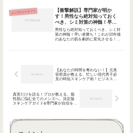
分も肌もリフレッシュ：定期的な運動
を心がける美肌を手に入れるために
【衝撃解説】専門家が明か
メンズビューティー
は、定期的な運動を心がけることが大
す！男性なら絶対知っておく
切で...
べき、シミ対策の神髄！早い
者勝ち！これが10年後のあな
男性なら絶対知っておくべき、シミ対
たの肌を劇的に変化させる！
策の神髄！早い者勝ち！これが10年後
のあなたの肌を劇的に変化させる！い
つシミ対策を始めるべきなのか、男性
がシミをつくりやすい背景とその原
因、男性のための効果的なシミ対策2
選、シミを防ぐトップ4方法や専門家
が...
【あなたの時間を奪わない！】元美
容部員が教える、忙しい現代男子必
見の時短スキンケア術！ビジネスか
らプライベートまで手間取らない絶
対に欠かせないメンズガイド
真実だけを語る！プロが教える、脂
性肌に悩む全てのメンズへ。決定版
スキンケアガイド&専門家が自信を持
っておすすめする化粧水も大公開！