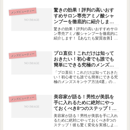
します。この記事では、30代に特有の
肌悩みやその原因、対策について詳し
驚きの効果！評判の高いおす
メンズビューティー
く解説します。さらに、スキンケア...
すめサロン専売アミノ酸シャ
ンプーを徹底的に紹介しま
す！【あなたも髪質改善】
驚きの効果！評判の高いおすすめサロ
ン専売アミノ酸シャンプーを徹底的に
紹介します！【あなたも髪質改善】な
ぜアミノ酸シャンプーで髪質改善が可
能なのか？サロン専売品が一般商品よ
り優れている理由高評価サロン専売ア
プロ直伝！これだけは知って
メンズビューティー
ミノ酸シャンプーのご紹介自然派シャ
おきたい！初心者でも誰でも
ン...
簡単にできる究極のメンズス
キンケア方法4選
「プロ直伝！これだけは知っておきた
い！初心者でも誰でも簡単にできる究
極のメンズスキンケア方法4選」の記
事では、スキンケアに関する基本的な
ステップや、肌荒れを防ぐ髭剃りの方
法、乾燥を防ぐ保湿の方法、未来の肌
美容家が語る！男性が美肌を
メンズビューティー
を守る紫外線対策など、男性向けに役
手に入れるために絶対にやっ
立...
ておくべき8つのステップ！彼
も驚く変化を実感しよう
美容家が語る！男性が美肌を手に入れ
るために絶対にやっておくべき8つの
ステップ！彼も驚く変化を実感しよう
美肌への第一歩：良質な睡眠をとる気