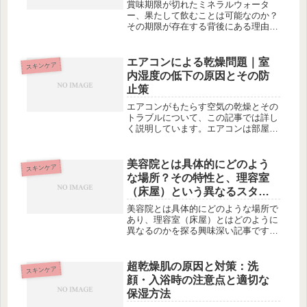
在する背後にある理由とは何
賞味期限が切れたミネラルウォータ
なのか
ー、果たして飲むことは可能なのか？
その期限が存在する背後にある理由と
は何なのか。ミネラルウォーターの賞
味期限の真実や、開封後の対処法、期
限後に水を捨てる人と飲み続ける人の
エアコンによる乾燥問題｜室
スキンケア
考えなどについて詳しく掘り下げてい
内湿度の低下の原因とその防
きま...
止策
エアコンがもたらす空気の乾燥とその
トラブルについて、この記事では詳し
く説明しています。エアコンは部屋を
乾燥させることで知られていますが、
その原因や乾燥により起こる可能性の
あるトラブルについても解説していま
美容院とは具体的にどのよう
スキンケア
す。さらに、エアコン乾燥を防ぐため
な場所？その特性と、理容室
の...
（床屋）という異なるスタイ
ルの場所との微妙な違いが気
美容院とは具体的にどのような場所で
になる。
あり、理容室（床屋）とはどのように
異なるのかを探る興味深い記事です。
美容院の基本的なサービス内容や特
長、そして理容室（床屋）のスタイル
や存在意義についても詳しく解説して
超乾燥肌の原因と対策：洗
スキンケア
います。さらには、美容院と理容室
顔・入浴時の注意点と適切な
（床屋...
保湿方法