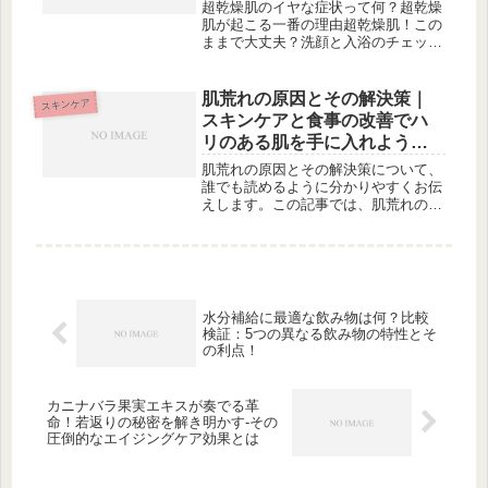
超乾燥肌のイヤな症状って何？超乾燥
肌が起こる一番の理由超乾燥肌！この
ままで大丈夫？洗顔と入浴のチェック
ポイント適切な洗顔で肌ストレスを軽
減湯船につかる？シャワー派？入浴時
間はどれくらいがベスト？洗顔・入浴
肌荒れの原因とその解決策｜
スキンケア
後はすぐに保湿！その方法とは？きち
スキンケアと食事の改善でハ
ん...
リのある肌を手に入れよう
【質問と回答付き】
肌荒れの原因とその解決策について、
誰でも読めるように分かりやすくお伝
えします。この記事では、肌荒れの特
徴や見分け方についてご説明します。
さらに、思春期と大人の肌荒れの違い
についても詳しく理解することができ
ます。また、肌荒れを招く悪影響や気
を...
水分補給に最適な飲み物は何？比較
検証：5つの異なる飲み物の特性とそ
の利点！
カニナバラ果実エキスが奏でる革
命！若返りの秘密を解き明かす-その
圧倒的なエイジングケア効果とは