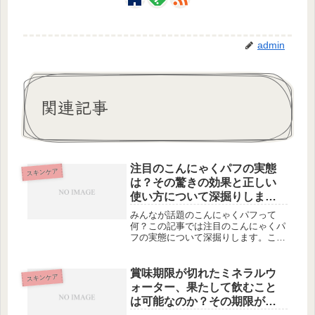
admin
関連記事
注目のこんにゃくパフの実態
スキンケア
は？その驚きの効果と正しい
使い方について深掘りしま
す。
みんなが話題のこんにゃくパフって
何？この記事では注目のこんにゃくパ
フの実態について深掘りします。こん
にゃくパフの驚きの効力や正しい使い
方、さらには美容と健康に役立つ活用
法まで詳しく紹介しています。また、
賞味期限が切れたミネラルウ
スキンケア
こんにゃくパフのお手入れ方法や安全
ォーター、果たして飲むこと
に使...
は可能なのか？その期限が存