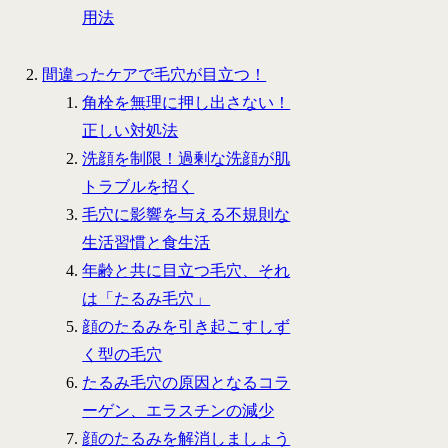
用法
間違ったケアで毛穴が目立つ！
角栓を無理に押し出さない！
正しい対処法
洗顔を制限！過剰な洗顔が肌
トラブルを招く
毛穴に影響を与える不規則な
生活習慣と食生活
年齢と共に目立つ毛穴、それ
は「たるみ毛穴」
顔のたるみを引き起こすしず
く型の毛穴
たるみ毛穴の原因となるコラ
ーゲン、エラスチンの減少
顔のたるみを解消しましょう