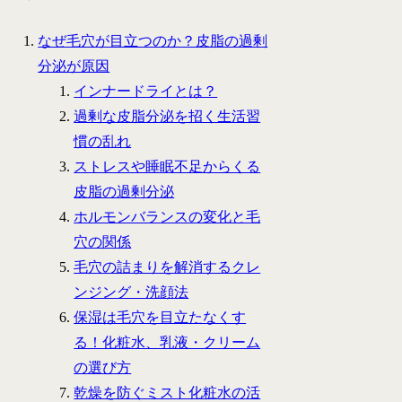
なぜ毛穴が目立つのか？皮脂の過剰
分泌が原因
インナードライとは？
過剰な皮脂分泌を招く生活習
慣の乱れ
ストレスや睡眠不足からくる
皮脂の過剰分泌
ホルモンバランスの変化と毛
穴の関係
毛穴の詰まりを解消するクレ
ンジング・洗顔法
保湿は毛穴を目立たなくす
る！化粧水、乳液・クリーム
の選び方
乾燥を防ぐミスト化粧水の活