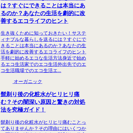
は？すぐにできることは本当にあ
るのか？あなたの生活を劇的に改
善するエコライフのヒント
生き抜くために知っておきたい！サステ
ィナブルな暮らしを送るには？すぐにで
きることは本当にあるのか？あなたの生
活を劇的に改善するエコライフのヒント
手軽に始めるエコな生活方法身近で始め
るエコ生活家でのエコ生活外出先でのエ
コ生活職場でのエコ生活エ...
オーガニック
髭剃り後の化粧水がヒリヒリ痛
む？その闇深い原因と驚きの対処
法を究極ガイド！
髭剃り後の化粧水がヒリヒリ痛むことっ
てありませんか？その理由にはいくつか