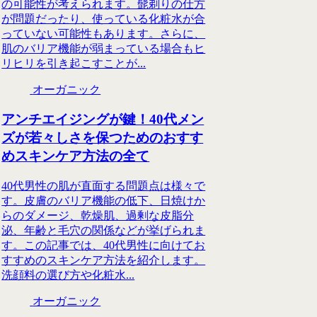
の可能性が考えられます。髭剃りの仕方
が問題だったり、使っている化粧水が合
っていない可能性もあります。さらに、
肌のバリア機能が弱まっている場合もヒ
リヒリを引き起こすことが...
オーガニック
アンチエイジングが鍵！40代メン
ズが若々しさを保つためのおすす
めスキンケア方法の全て
40代男性の肌が直面する問題点は様々で
す。皮膚のバリア機能の低下、日焼けか
らのダメージ、乾燥肌、過剰な皮脂分
泌、年齢と毛穴の関係などが挙げられま
す。この記事では、40代男性に向けてお
すすめのスキンケア方法を紹介します。
洗顔料の選び方や化粧水...
オーガニック