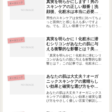
す。さらに、肌のバリア機能が弱まっ
真実を明らかにします！男の
オーガニック
ている場合もヒリヒリを引き起こすこ
スキンケアの正しい順番｜洗
とが...
顔後、化粧水は本当に必要な
の？その次に何をするべきな
男性のスキンケアは女性に比べてちょ
の？意外な答えが待ち受けて
っと面倒だと感じる人も多いですよ
ね。でも、正しい順番でケアを行うこ
います！
とは、健康的で美しい肌を保つために
は欠かせません。この記事では、男性
のスキンケアの重要性や各アイテムの
真実を明らかに！化粧水に潜
オーガニック
役割、そして正しい順番について詳し
むシリコンがあなたの肌に与
く解...
える衝撃的な影響とは？美肌
のための解説を紐解く
「真実を明らかに！化粧水に潜むシリ
コンがあなたの肌に与える衝撃的な影
響とは？」この記事では、化粧水に含
まれるシリコンが肌に与える効果につ
いて詳しく解説しています。安全性を
確認されているシリコンの種類や、気
あなたの肌は大丈夫？オーガ
オーガニック
になる揮発性のあるシリコン、知られ
ニックスキンケアの素晴らし
ざ...
い効果と確実な選び方をやさ
しく優しい言葉で解説しま
あなたの肌は大丈夫？オーガニックス
す！
キンケアの素晴らしい効果と確実な選
び方をやさしく優しい言葉で解説しま
す！オーガニックスキンケアの驚くべ
き効果4つオーガニックスキンケアに