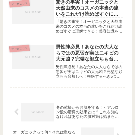
は、肌に対して驚くべき効果がありま
驚きの事実！オーガニックと
オーガニック
す。まず一つ目は、敏感肌や過敏肌に
天然由来のコスメの本当の違
優...
いをこれだけ読めばすぐに理
解できる！美容知識を身につ
「驚きの事実！オーガニックと天然由
けて磨く自分自身の美しさ。
来のコスメの本当の違いをこれだけ読
めばすぐに理解できる！美容知識を身
につけて磨く自分自身の美しさ。」オ
ーガニックと天然由来のコスメの驚く
べき違いについてご紹介します。ま
男性陣必見！あなたの大人な
オーガニック
ず、天然由来のコスメとは、植物や自
らではの悪習が実はニキビの
然の...
大元凶？完璧な顔立ちも台無
しへ！根絶するべき5つの原因
男性陣必見！あなたの大人ならではの
と確実な対策を専門家が詳
悪習が実はニキビの大元凶？完璧な顔
立ちも台無しへ！根絶するべき5つの
解！
原因と確実な対策を専門家が詳解！ニ
キビのできる原理とは何？ニキビは、
肌の悩みの一つであり、多くの人が悩
んでいます。では、ニキビができる原
理...
冬の乾燥からお肌を守る！ヒアルロ
ン酸の驚愕の効果とは？これを知ら
なければあなたの肌対策は始まらな
い！
オーガニックって何？それは単なる