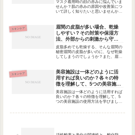
マスク着用時の顔の赤みに悩んでいま
せんか？肌の赤みの原因や改善策につ
いて詳しく知りたいと思いませんか？
この記事では、あなたの悩みを解決す
るために役立つ情報を提供していま
す。まずは、一般的な肌の赤みの原因
眉間の皮脂が多い場合、乾燥
スキンケア
や謎の炎症についてご紹介します。そ
しやすい？その対策や保湿方
して...
法、外部からの刺激から守る
方法
皮脂多めでも乾燥する、そんな眉間の
秘密眉間の皮脂が多いのに、なぜ乾燥
してしまうのでしょうか？また、眉間
の乾燥を防ぐ方法やおすすめの保湿ア
イテムなどを紹介します。この記事を
読めば、皮脂多めの方でも眉間の乾燥
美容施設は一体どのように活
スキンケア
の理由が分かり、潤いを保ちながら健
用すれば良いのか？各々の特
や...
徴を理解して、5つの美容施設
の使用方法を学びましょう。
美容施設は一体どのように活用すれば
良いのか？各々の特徴を理解して、5
つの美容施設の使用方法を学びましょ
う。美しさの追求：美容施設の役割と
重要性美容施設は、私たちが美しさを
追求するための重要な存在です。それ
ぞれの施設は、専門的な知識と技術を
持...
活性酸素と老化の関連性と、酸化防