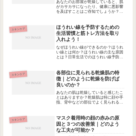
あなたのお部屋が乾燥していると、肌
がカサカサになったり、健康に悪影響
を及ぼすことはご存知でしょうか？特
に冬季は加湿が必要な時期ですが、ど
のようにすればいいのか迷ってしまい
ませんか？この記事では、家庭用品で
ほうれい線を予防するための
スキンケア
も簡単にできる10の加湿方法を紹介
生活習慣と筋トレ方法を取り
し...
入れよう！
なぜほうれい線ができるのか？ほうれ
い線とは何か？ほうれい線の主な原因
とは？日常生活でのほうれい線予防法
肌の保湿は大切紫外線ケアについて顔
の筋肉を鍛えることほうれい線を改善
する顔の筋トレ方法筋トレエクササイ
各部位に見られる乾燥肌の特
スキンケア
ズ１：割りばしトレーニングとは？筋
徴｜どのように乾燥を防げば
ト...
良いのか？
あなたの肌は乾燥していると感じたこ
とはありますか？乾燥肌は特に顔や手
指、背中などの部位でよく見られる現
象です。この記事では、各部位に現れ
る乾燥肌の特徴について詳しく解説し
ています。身体各部の乾燥肌が示す特
マスク着用時の顔の赤みの原
スキンケア
徴顔に出現する乾燥肌の現象手指の乾
因と３つの改善策｜どのよう
燥...
な工夫が可能か？