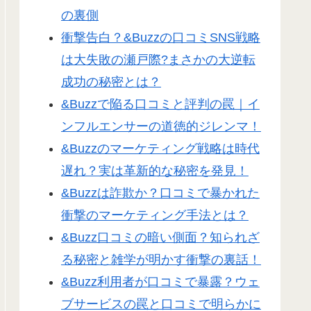
の裏側
衝撃告白？&Buzzの口コミSNS戦略
は大失敗の瀬戸際?まさかの大逆転
成功の秘密とは？
&Buzzで陥る口コミと評判の罠｜イ
ンフルエンサーの道徳的ジレンマ！
&Buzzのマーケティング戦略は時代
遅れ？実は革新的な秘密を発見！
&Buzzは詐欺か？口コミで暴かれた
衝撃のマーケティング手法とは？
&Buzz口コミの暗い側面？知られざ
る秘密と雑学が明かす衝撃の裏話！
&Buzz利用者が口コミで暴露？ウェ
ブサービスの罠と口コミで明らかに