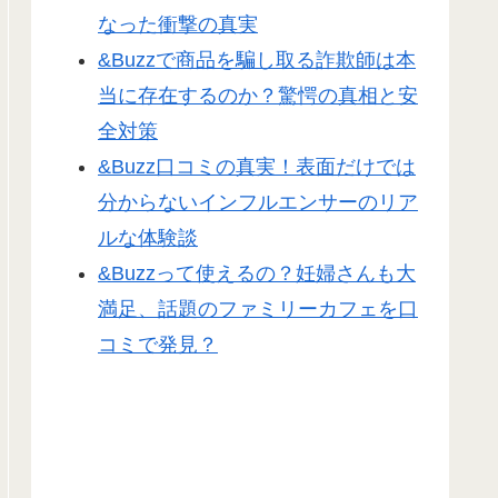
なった衝撃の真実
&Buzzで商品を騙し取る詐欺師は本
当に存在するのか？驚愕の真相と安
全対策
&Buzz口コミの真実！表面だけでは
分からないインフルエンサーのリア
ルな体験談
&Buzzって使えるの？妊婦さんも大
満足、話題のファミリーカフェを口
コミで発見？