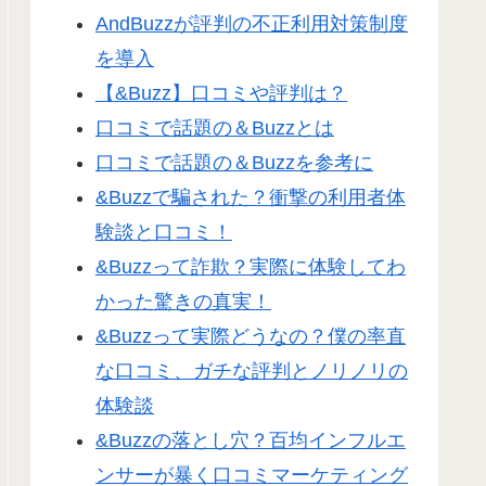
AndBuzzが評判の不正利用対策制度
を導入
【&Buzz】口コミや評判は？
口コミで話題の＆Buzzとは
口コミで話題の＆Buzzを参考に
&Buzzで騙された？衝撃の利用者体
験談と口コミ！
&Buzzって詐欺？実際に体験してわ
かった驚きの真実！
&Buzzって実際どうなの？僕の率直
な口コミ、ガチな評判とノリノリの
体験談
&Buzzの落とし穴？百均インフルエ
ンサーが暴く口コミマーケティング