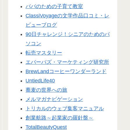
パパのための子育て教室
ClassiVoyageの文学作品口コミ・レ
ビューブログ
90日チャレンジ！シニアのためのパ
ソコン
転売マスタリー
エバーバズ・マーケティング研究所
BrewLandコーヒーワンダーランド
UntiedLife40
蕎麦の世界への旅
メルマガナビゲーション
トリカルのウェブ集客マニュアル
創業航路～起業家の羅針盤～
TotalBeautyQuest