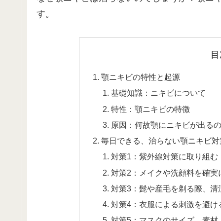
す。
目
顎ニキビの特性と起源
基礎知識：ニキビについて
特性：顎ニキビの特徴
原因：何故顎にニキビが出る
毎日できる、治らない顎ニキビ対
対策1：紫外線対策に取り組む
対策2：メイクや洗顔料を確実
対策3：髭や産毛を剃る際、清
対策4：衣服による刺激を避け
対策5：マスクのサイズ、素材