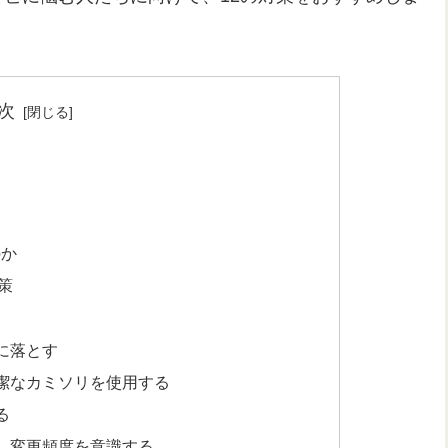
次
のか
策
に落とす
潔なカミソリを使用する
る
、変更頻度を意識する