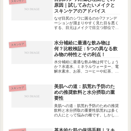
スキンケア
ことが、乾燥肌を改善する鍵です。さ
原因｜試してみたいメイクと
ら...
スキンケアのアドバイス
なぜ目尻のシワに困るのか?ファンデ
ーションが溜まりやすく見た目を悪く
する、目元はメイクで目立つ部位であ
りしわが気になる、年齢とともにしわ
が深くなりやすい。これらの理由か
ら、目尻のシワは多くの人々にとって
水分補給に最適な飲み物は
スキンケア
悩みの種となっています。目尻のシワ
何？比較検証：5つの異なる飲
の原...
み物の特性とその利点！
水分補給に最適な飲み物は何でしょう
か？水道水、ミネラルウォーター、電
解水素水、お茶、コーヒーや紅茶、ジ
ュース、スポーツドリンクなど、様々
な選択肢があります。それぞれの飲み
物には特性と利点がありますが、一体
美肌への道：肌荒れ予防のた
スキンケア
どれが最も適しているのでしょうか？
めの推奨飲料と水分摂取の重
こ...
要性
美肌への道：肌荒れ予防のための推奨
飲料と水分摂取の重要性肌荒れは多く
の人にとって悩みの種です。しかし、
肌荒れを引き起こす原因や防ぐための
方法は一体何なのでしょうか？この記
事では、肌荒れの一般的な原因や肌の
基本的な肌の保湿手順｜スキ