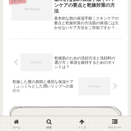
スキンケア
健康を損なう可能性がある飲み物につ
ンケアの要点と乾燥対策の方
い...
法
基本的な肌の保湿手順｜スキンケアの
要点と乾燥対策の方法肌の保湿には欠
かせないケア方法をご存知ですか？保
湿を怠るとどんな問題が起きるのでし
ょうか？日々の保湿で乾燥を防ぐ方法
はありますか？この記事では、肌の保
湿の必要性から保湿の基本ステップ、
保...
乾燥肌のための洗顔方法と洗顔料の
選び方｜保湿を維持するためのポイ
ントは？
乾燥した唇の原因と適切な保湿ケア
｜ふっくらとした潤いリップへの道
のり
コメント
ホーム
検索
トップ
サイドバー