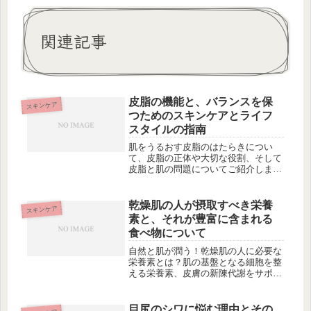
関連記事
皮脂の機能と、バランスを保
スキンケア
つためのスキンケアとライフ
スタイルの指南
肌をうるおす皮脂のはたらきについ
て、皮脂の正体や大切な役割、そして
皮脂と肌の問題についてご紹介しま
す。皮脂が多いと起こる肌トラブルや
その原因、皮脂が少ないと起こる肌ト
ラブルやその原因についても解説しま
乾燥肌の人が摂取すべき栄養
スキンケア
す。さらに、皮脂バランスを整える生
素と、それが豊富に含まれる
活習慣...
食べ物について
自然と肌が潤う！乾燥肌の人に必要な
栄養素とは？肌の基盤となる細胞を整
える栄養素、皮膚の新陳代謝をサポー
トする栄養素、肌の潤いキープに欠か
せない栄養素、プルンと弾力のある肌
に導く栄養素。これらの栄養素を知る
目尻のシワに悩む理由とその