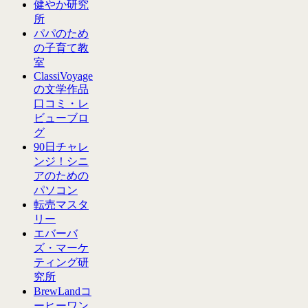
健やか研究
所
パパのため
の子育て教
室
ClassiVoyage
の文学作品
口コミ・レ
ビューブロ
グ
90日チャレ
ンジ！シニ
アのための
パソコン
転売マスタ
リー
エバーバ
ズ・マーケ
ティング研
究所
BrewLandコ
ーヒーワン