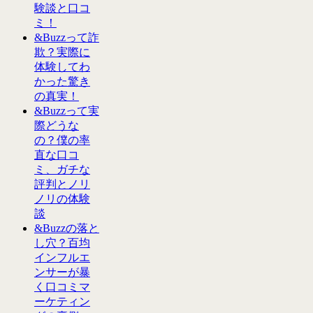
験談と口コ
ミ！
&Buzzって詐
欺？実際に
体験してわ
かった驚き
の真実！
&Buzzって実
際どうな
の？僕の率
直な口コ
ミ、ガチな
評判とノリ
ノリの体験
談
&Buzzの落と
し穴？百均
インフルエ
ンサーが暴
く口コミマ
ーケティン