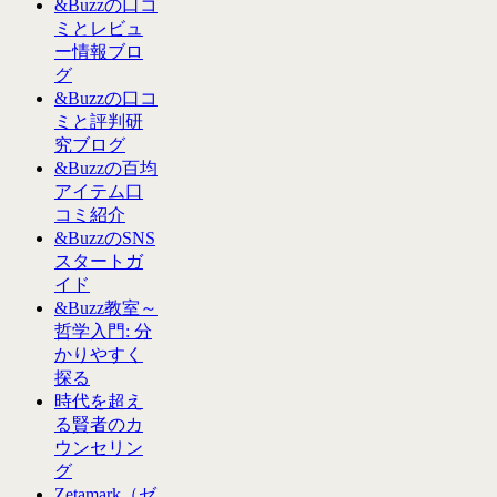
&Buzzの口コ
ミとレビュ
ー情報ブロ
グ
&Buzzの口コ
ミと評判研
究ブログ
&Buzzの百均
アイテム口
コミ紹介
&BuzzのSNS
スタートガ
イド
&Buzz教室～
哲学入門: 分
かりやすく
探る
時代を超え
る賢者のカ
ウンセリン
グ
Zetamark（ゼ