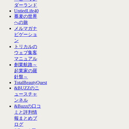
ダーランド
UntiedLife40
蕎麦の世界
への旅
メルマガナ
ビゲーショ
ン
トリカルの
ウェブ集客
マニュアル
創業航路～
起業家の羅
針盤～
TotalBeautyQuest
&BUZZのニ
ュースチャ
ンネル
&Buzzの口コ
ミと評判情
報まとめブ
ログ