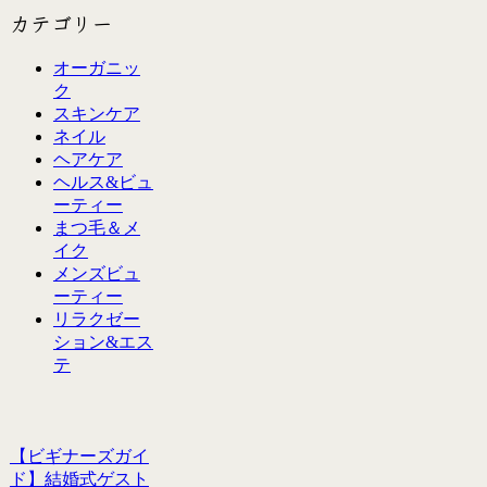
カテゴリー
オーガニッ
ク
スキンケア
ネイル
ヘアケア
ヘルス&ビュ
ーティー
まつ毛＆メ
イク
メンズビュ
ーティー
リラクゼー
ション&エス
テ
【ビギナーズガイ
ド】結婚式ゲスト