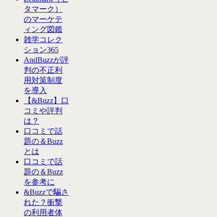
タマーク）
のマーケテ
ィング図鑑
雑学コレク
ション365
AndBuzzが評
判の不正利
用対策制度
を導入
【&Buzz】口
コミや評判
は？
口コミで話
題の＆Buzz
とは
口コミで話
題の＆Buzz
を参考に
&Buzzで騙さ
れた？衝撃
の利用者体