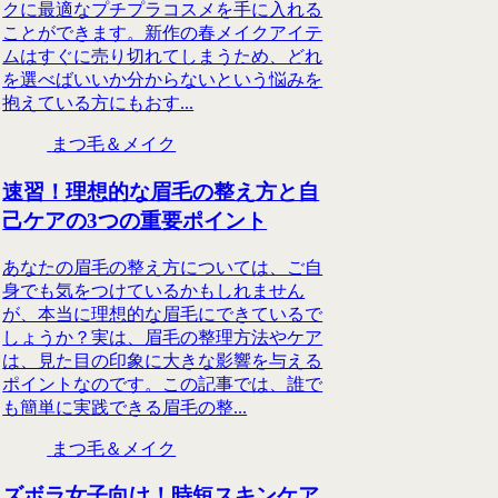
クに最適なプチプラコスメを手に入れる
ことができます。新作の春メイクアイテ
ムはすぐに売り切れてしまうため、どれ
を選べばいいか分からないという悩みを
抱えている方にもおす...
まつ毛＆メイク
速習！理想的な眉毛の整え方と自
己ケアの3つの重要ポイント
あなたの眉毛の整え方については、ご自
身でも気をつけているかもしれません
が、本当に理想的な眉毛にできているで
しょうか？実は、眉毛の整理方法やケア
は、見た目の印象に大きな影響を与える
ポイントなのです。この記事では、誰で
も簡単に実践できる眉毛の整...
まつ毛＆メイク
ズボラ女子向け！時短スキンケア