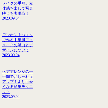
メイクの手順。立
体感を出して写真
映えを実現◎！
2023.09.04
ワンホンまつエク
で作る中華風アイ
メイクの魅力とデ
ザインについて
2023.09.04
ヘアアレンジの一
手間でおしゃれ度
アップ！より可愛
くなる簡単テクニ
ック
2023.09.04