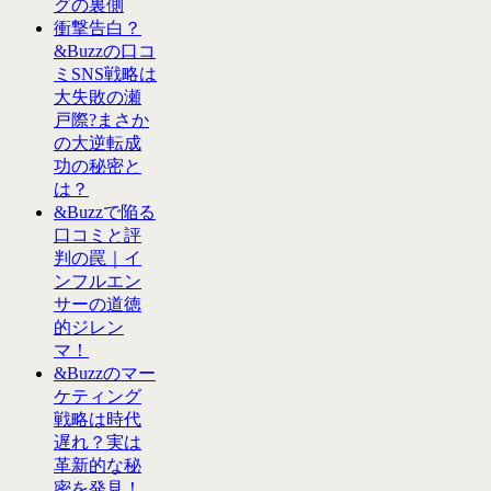
グの裏側
衝撃告白？
&Buzzの口コ
ミSNS戦略は
大失敗の瀬
戸際?まさか
の大逆転成
功の秘密と
は？
&Buzzで陥る
口コミと評
判の罠｜イ
ンフルエン
サーの道徳
的ジレン
マ！
&Buzzのマー
ケティング
戦略は時代
遅れ？実は
革新的な秘
密を発見！