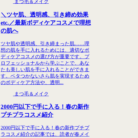
まつ毛＆メイク
＼ツヤ肌、透明感、引き締め効果
etc.／最新ボディケアコスメで理想
の肌へ
ツヤ肌や透明感、引き締まった肌……理
想の肌を手に入れるためには、適切なボ
ディケアコスメの選び方が重要です。プ
ロフェッショナルから学ぶことで、あな
たも美しい肌を手に入れることができま
す。ベタつかないさら肌を実現するため
のボディケア方法や、透明...
まつ毛＆メイク
2000円以下で手に入る！春の新作
プチプラコスメ紹介
2000円以下で手に入る！春の新作プチプ
ラコスメ紹介の記事では、読者が春メイ