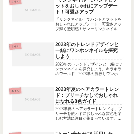
ネイル
ットをおしゃれにアップデー
ト！可愛さアップ
「リンクネイル」でハンドとフットを
おしゃれにアップデート！可愛さアッ
プ輝く透明感！サマーリンクネイルが
注目ふっくら透明なハンドとツヤ感の
あるイエローフットの最新トレンド多
種多様！異素材MIXできらめきリンク
2023年のトレンドデザインと
ネイル
ネイル異素材のパーツとミラーネイ
一緒にワンホンネイルを探究
ル...
しよう
2023年のトレンドデザインと一緒にワ
ンホンネイルを探究しよう。キラキラ
のワールド - 2023年の流行りワンホン
ネイルカタログ。ワンホンネイルの起
源 - 中国から始まった美のトレンド。
個性を表現！ワンホンネイルの特徴的
2023年夏のヘアカラートレン
ネイル
なデザイン要素。手元...
ド：ブリーチなしでおしゃれ
になれる8色ガイド
2023年夏のヘアカラートレンドは、ブ
リーチを使わずにおしゃれな髪色を楽
しむ方法に注目が集まっています。し
かし、自宅でのカラーリングには不安
があるかもしれません。そこで、この
記事では美容師さんと相談することや
“トーン合わせ”を活用した、