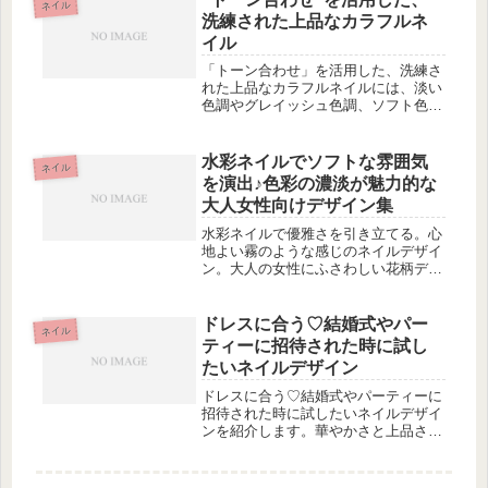
ネイル
色の組み合わせのポイントなど、理...
洗練された上品なカラフルネ
イル
「トーン合わせ」を活用した、洗練さ
れた上品なカラフルネイルには、淡い
色調やグレイッシュ色調、ソフト色
調、ダーク色調といった様々なテーマ
があります。淡い色調のネイルデザイ
ンでは、シックなマット仕上げのニュ
水彩ネイルでソフトな雰囲気
ネイル
アンスネイルや先端ラインとチェック
を演出♪色彩の濃淡が魅力的な
柄で...
大人女性向けデザイン集
水彩ネイルで優雅さを引き立てる。心
地よい霧のような感じのネイルデザイ
ン。大人の女性にふさわしい花柄デザ
イン。大きな花柄で女性らしさをプラ
ス。ロマンチックなバラの散らばるデ
ザイン。ブルーとパープルのバランス
ドレスに合う♡結婚式やパー
ネイル
が美しいデザイン。グラデーションで
ティーに招待された時に試し
表...
たいネイルデザイン
ドレスに合う♡結婚式やパーティーに
招待された時に試したいネイルデザイ
ンを紹介します。華やかさと上品さを
兼ね備えたネイルデザインの要素や、
シンプルでエレガントな白ネイルデザ
インについてお伝えします。ネイルデ