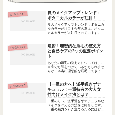
夏のメイクアップトレンド：
まつ毛＆メイク
ボタニカルカラーが注目！
夏のメイクアップトレンド：ボタニカ
ルカラーが注目！今年の夏は、ボタニ
カルカラーが大注目されています。自
然をイメージした色味が、暑い季節に
ぴったりの清涼感と華やかさを演出し
てくれます。オレンジベージュのナチ
速習！理想的な眉毛の整え方
まつ毛＆メイク
ュラルメイクや、華やかなピンクブラ
と自己ケアの3つの重要ポイン
ウ...
ト
あなたの眉毛の整え方については、ご
自身でも気をつけているかもしれませ
んが、本当に理想的な眉毛にできてい
るでしょうか？実は、眉毛の整理方法
やケアは、見た目の印象に大きな影響
を与えるポイントなのです。この記事
【一重の方へ】派手過ぎずナ
まつ毛＆メイク
では、誰でも簡単に実践できる眉毛の
チュラル！一重特有の大人女
整...
性向けメイク法とは？
一重の方へ。派手過ぎずナチュラルな
メイクを叶える方法をご紹介します。
一重の魅力を引き立てるためにはどう
すればいいのでしょうか？基本の一重