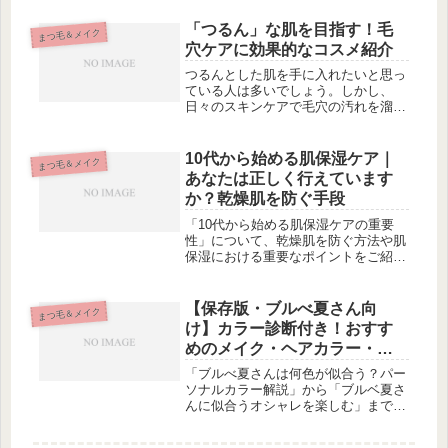
メイク法から、華やかなカラーメイク
まで、一重の方でも簡単に実践できる
「つるん」な肌を目指す！毛
まつ毛＆メイク
テクニックをご紹介しています。ベー
穴ケアに効果的なコスメ紹介
ス...
つるんとした肌を手に入れたいと思っ
ている人は多いでしょう。しかし、
日々のスキンケアで毛穴の汚れを溜め
てしまっているかもしれません。広が
った毛穴は、なかなか改善できない悩
みですが、実は2ステップのケア方法
10代から始める肌保湿ケア｜
まつ毛＆メイク
で改善できるんです！また、肌の汚れ
あなたは正しく行えています
をや...
か？乾燥肌を防ぐ手段
「10代から始める肌保湿ケアの重要
性」について、乾燥肌を防ぐ方法や肌
保湿における重要なポイントをご紹介
します。自分の肌タイプを理解し、健
康的な生活習慣を身につけることが大
切です。また、10代にオススメの保湿
【保存版・ブルべ夏さん向
まつ毛＆メイク
アイテムや習慣についても詳しく解
け】カラー診断付き！おすす
説...
めのメイク・ヘアカラー・ネ
イルガイド
「ブルべ夏さんは何色が似合う？パー
ソナルカラー解説」から「ブルベ夏さ
んに似合うオシャレを楽しむ」まで、
ブルべ夏さんにとって役立つ情報を一
挙にご紹介！自分自身で簡単に試せる