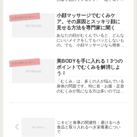
ンをつけっぱなしにすることなど、
我々が普段行っていると思っている健
康習慣が実は逆効果であることを解説
小顔マッサージでむくみケ
ラクゼーション&エステ
リ
しています。正しい健康習慣について
ア。その原因とスッキリ顔に
も紹介し...
見せる方法を専門家に聞く
あなたの顔がむくんでいると、どんな
にいいメイクをしてもパッとしないも
の。でも、小顔マッサージなら簡単に
むくみを解消し、スッキリした顔に見
せることができます。では、専門家に
学んだ小顔マッサージの秘訣をご紹介
美BODYを手に入れる！3つの
ラクゼーション&エステ
リ
しましょう。まずは、顔のむくみの原
ポイントでむくみを解消しよ
因...
う！
「むくみ」は、多くの人が悩んでいる
身体の問題です。特に首・お腹・足首
のむくみが気になる方は多いのではな
いでしょうか？この記事では、自分自
身のむくみの状況を確認する方法や、
首・肩・お腹・足首のむくみを改善す
るためのケア法をご紹介します。さら
に...
ニキビと食事の関連性：避けるべき
食品と取り入れるべき栄養素につい
て