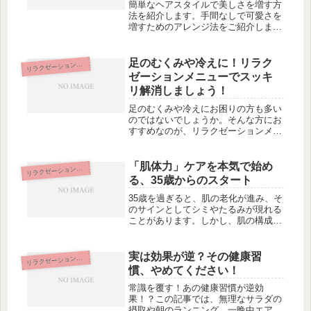
◎
簡単なヘアスタイルで美しさを増す方
法を紹介します。手間なしで可愛さを
増すためのアレンジ法をご紹介しま
す。まずは、ポンパドールの基本スタ
イルの作り方から始めましょう。さま
ざまな形のポンパドールで日常を楽し
足のむくみや冷えに！リラク
ラクゼーション&エステ
リ
むこともできます。初心者でも簡単に
ゼーションメニューでスッキ
美し...
リ解消しましょう！
足のむくみや冷えにお困りの方も多い
のではないでしょうか。そんな方にお
すすめなのが、リラクゼーションメニ
ューです。今回の記事では、足のむく
みや冷えを解消するための方法をご紹
介します。まずは、足裏を活性化し血
「肌体力」ケアを本気で始め
ラクゼーション&エステ
リ
流を良くするリフレクソロジーの効果
る、35歳からのスタート
に...
35歳を過ぎると、肌の老化が進み、そ
のサインとしてシミやたるみが現れる
ことがあります。しかし、肌の構成要
素である「肌体力」を理解し、ケアを
することでこの問題を改善することが
できます。この記事では、35歳からの
実は効果が逆？その健康習
ラクゼーション&エステ
リ
スタートで肌体力をアップさせる方...
慣、やめてください！
常識を覆す！あの健康習慣が逆効
果！？この記事では、無理なサラダの
摂取や朝のランニング、一晩中エアコ