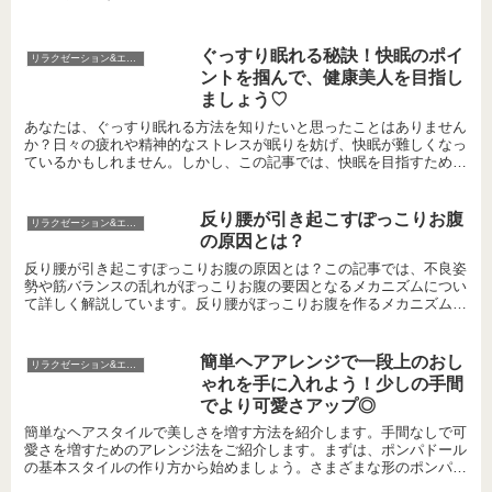
ぐっすり眠れる秘訣！快眠のポイ
リラクゼーション&エステ
ントを掴んで、健康美人を目指し
ましょう♡
あなたは、ぐっすり眠れる方法を知りたいと思ったことはありません
か？日々の疲れや精神的なストレスが眠りを妨げ、快眠が難しくなっ
ているかもしれません。しかし、この記事では、快眠を目指すための
ポイントを探り、健康美人を目指す方々に役立つ情報を提供...
反り腰が引き起こすぽっこりお腹
リラクゼーション&エステ
の原因とは？
反り腰が引き起こすぽっこりお腹の原因とは？この記事では、不良姿
勢や筋バランスの乱れがぽっこりお腹の要因となるメカニズムについ
て詳しく解説しています。反り腰がぽっこりお腹を作るメカニズム反
り腰は、骨盤の前傾が原因でお腹が突き出る姿勢のことです...
簡単ヘアアレンジで一段上のおし
リラクゼーション&エステ
ゃれを手に入れよう！少しの手間
でより可愛さアップ◎
簡単なヘアスタイルで美しさを増す方法を紹介します。手間なしで可
愛さを増すためのアレンジ法をご紹介します。まずは、ポンパドール
の基本スタイルの作り方から始めましょう。さまざまな形のポンパド
ールで日常を楽しむこともできます。初心者でも簡単に美し...