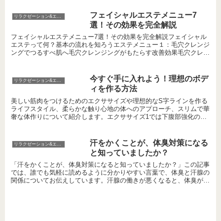
フェイシャルエステメニュー7
リラクゼーション&エステ
選！その効果を完全解説
フェイシャルエステメニュー7選！その効果を完全解説フェイシャル
エステって何？基本の流れを知ろうエステメニュー１：毛穴クレンジ
ングでつるすべ肌へ毛穴クレンジングがもたらす改善効果毛穴クレン
ジングを試すべき皮膚トラブルエステメニュー２：ラジオ波...
今すぐ手に入れよう！理想のボデ
リラクゼーション&エステ
ィを作る方法
美しい筋肉をつけるためのエクササイズや理想的なS字ラインを作る
ライフスタイル、柔らかな触り心地の体へのアプローチ、スリムで華
奢な体作りについて紹介します。エクササイズ1では下腹部強化のた
めの初心者向けトレーニングを、エクササイズ2ではヒップ...
汗をかくことが、体臭対策になる
リラクゼーション&エステ
と知っていましたか？
「汗をかくことが、体臭対策になると知っていましたか？」この記事
では、誰でも気軽に読めるように分かりやすい言葉で、体臭と汗腺の
関係についてお伝えしています。汗腺の働きが悪くなると、体臭が気
になることがあります。しかし、汗腺の衰えを改善する方法...