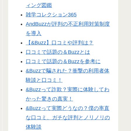
ィング図鑑
雑学コレクション365
AndBuzzが評判の不正利用対策制度
を導入
【&Buzz】口コミや評判は？
口コミで話題の＆Buzzとは
口コミで話題の＆Buzzを参考に
&Buzzで騙された？衝撃の利用者体
験談と口コミ！
&Buzzって詐欺？実際に体験してわ
かった驚きの真実！
&Buzzって実際どうなの？僕の率直
な口コミ、ガチな評判とノリノリの
体験談