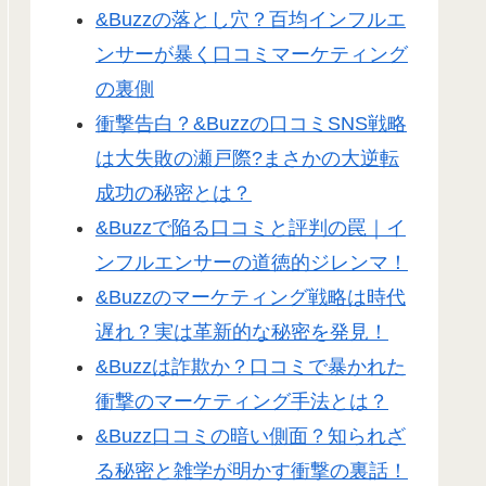
&Buzzの落とし穴？百均インフルエ
ンサーが暴く口コミマーケティング
の裏側
衝撃告白？&Buzzの口コミSNS戦略
は大失敗の瀬戸際?まさかの大逆転
成功の秘密とは？
&Buzzで陥る口コミと評判の罠｜イ
ンフルエンサーの道徳的ジレンマ！
&Buzzのマーケティング戦略は時代
遅れ？実は革新的な秘密を発見！
&Buzzは詐欺か？口コミで暴かれた
衝撃のマーケティング手法とは？
&Buzz口コミの暗い側面？知られざ
る秘密と雑学が明かす衝撃の裏話！