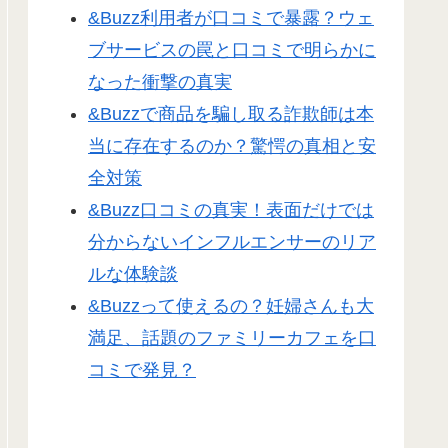
&Buzz利用者が口コミで暴露？ウェ
ブサービスの罠と口コミで明らかに
なった衝撃の真実
&Buzzで商品を騙し取る詐欺師は本
当に存在するのか？驚愕の真相と安
全対策
&Buzz口コミの真実！表面だけでは
分からないインフルエンサーのリア
ルな体験談
&Buzzって使えるの？妊婦さんも大
満足、話題のファミリーカフェを口
コミで発見？