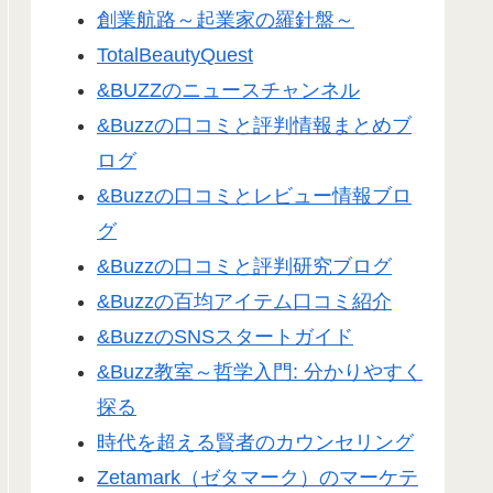
創業航路～起業家の羅針盤～
TotalBeautyQuest
&BUZZのニュースチャンネル
&Buzzの口コミと評判情報まとめブ
ログ
&Buzzの口コミとレビュー情報ブロ
グ
&Buzzの口コミと評判研究ブログ
&Buzzの百均アイテム口コミ紹介
&BuzzのSNSスタートガイド
&Buzz教室～哲学入門: 分かりやすく
探る
時代を超える賢者のカウンセリング
Zetamark（ゼタマーク）のマーケテ