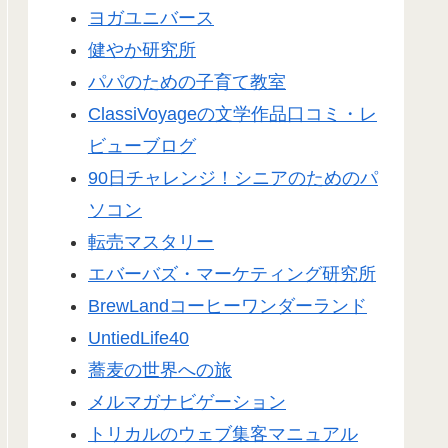
ヨガユニバース
健やか研究所
パパのための子育て教室
ClassiVoyageの文学作品口コミ・レ
ビューブログ
90日チャレンジ！シニアのためのパ
ソコン
転売マスタリー
エバーバズ・マーケティング研究所
BrewLandコーヒーワンダーランド
UntiedLife40
蕎麦の世界への旅
メルマガナビゲーション
トリカルのウェブ集客マニュアル