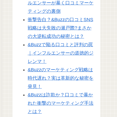
ルエンサーが暴く口コミマーケ
ティングの裏側
衝撃告白？&Buzzの口コミSNS
戦略は大失敗の瀬戸際?まさか
の大逆転成功の秘密とは？
&Buzzで陥る口コミと評判の罠
｜インフルエンサーの道徳的ジ
レンマ！
&Buzzのマーケティング戦略は
時代遅れ？実は革新的な秘密を
発見！
&Buzzは詐欺か？口コミで暴か
れた衝撃のマーケティング手法
とは？