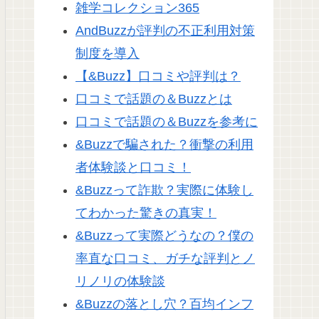
雑学コレクション365
AndBuzzが評判の不正利用対策
制度を導入
【&Buzz】口コミや評判は？
口コミで話題の＆Buzzとは
口コミで話題の＆Buzzを参考に
&Buzzで騙された？衝撃の利用
者体験談と口コミ！
&Buzzって詐欺？実際に体験し
てわかった驚きの真実！
&Buzzって実際どうなの？僕の
率直な口コミ、ガチな評判とノ
リノリの体験談
&Buzzの落とし穴？百均インフ