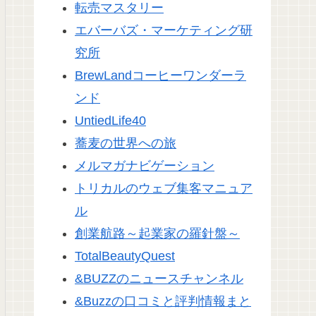
転売マスタリー
エバーバズ・マーケティング研
究所
BrewLandコーヒーワンダーラ
ンド
UntiedLife40
蕎麦の世界への旅
メルマガナビゲーション
トリカルのウェブ集客マニュア
ル
創業航路～起業家の羅針盤～
TotalBeautyQuest
&BUZZのニュースチャンネル
&Buzzの口コミと評判情報まと