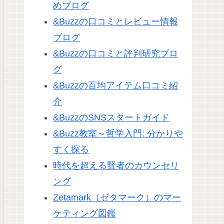
めブログ
&Buzzの口コミとレビュー情報
ブログ
&Buzzの口コミと評判研究ブロ
グ
&Buzzの百均アイテム口コミ紹
介
&BuzzのSNSスタートガイド
&Buzz教室～哲学入門: 分かりや
すく探る
時代を超える賢者のカウンセリ
ング
Zetamark（ゼタマーク）のマー
ケティング図鑑