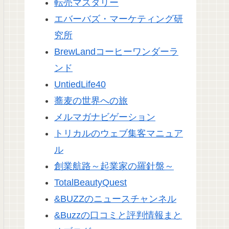
転売マスタリー
エバーバズ・マーケティング研
究所
BrewLandコーヒーワンダーラ
ンド
UntiedLife40
蕎麦の世界への旅
メルマガナビゲーション
トリカルのウェブ集客マニュア
ル
創業航路～起業家の羅針盤～
TotalBeautyQuest
&BUZZのニュースチャンネル
&Buzzの口コミと評判情報まと