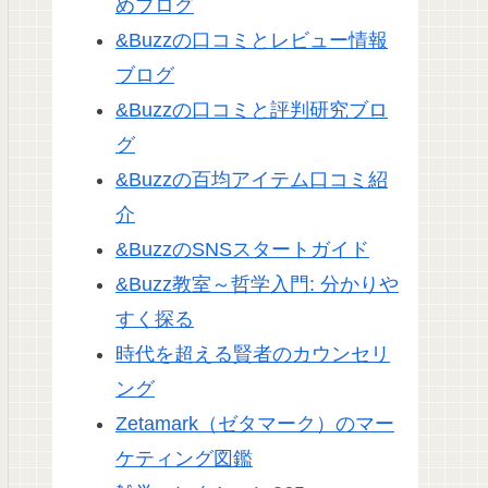
めブログ
&Buzzの口コミとレビュー情報
ブログ
&Buzzの口コミと評判研究ブロ
グ
&Buzzの百均アイテム口コミ紹
介
&BuzzのSNSスタートガイド
&Buzz教室～哲学入門: 分かりや
すく探る
時代を超える賢者のカウンセリ
ング
Zetamark（ゼタマーク）のマー
ケティング図鑑