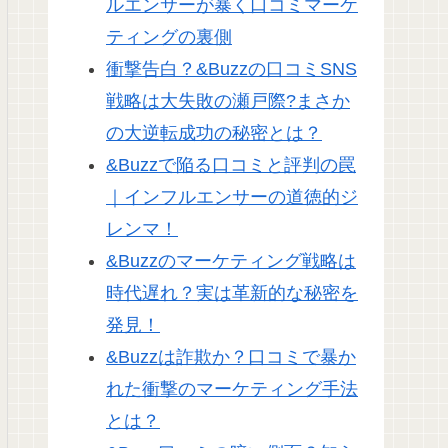
ルエンサーが暴く口コミマーケ
ティングの裏側
衝撃告白？&Buzzの口コミSNS
戦略は大失敗の瀬戸際?まさか
の大逆転成功の秘密とは？
&Buzzで陥る口コミと評判の罠
｜インフルエンサーの道徳的ジ
レンマ！
&Buzzのマーケティング戦略は
時代遅れ？実は革新的な秘密を
発見！
&Buzzは詐欺か？口コミで暴か
れた衝撃のマーケティング手法
とは？