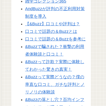
雑学コレクション365
AndBuzzが評判の不正利用対策
制度を導入
【&Buzz】口コミや評判は？
口コミで話題の＆Buzzとは
口コミで話題の＆Buzzを参考に
&Buzzで騙された？衝撃の利用
者体験談と口コミ！
&Buzzって詐欺？実際に体験し
てわかった驚きの真実！
&Buzzって実際どうなの？僕の
率直な口コミ、ガチな評判とノ
リノリの体験談
&Buzzの落とし穴？百均インフ