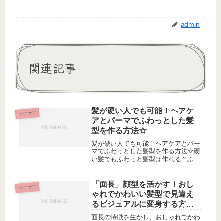
admin
関連記事
髪が硬い人でも可能！ヘアケ
ヘアケア
アとパーマでふわっとした髪
型を作る方法☆
髪が硬い人でも可能！ヘアケアとパー
マでふわっとした髪型を作る方法☆硬
い髪でもふわっと髪型は作れる？ふん
わりとしたスタイルを作るためのパー
マの適用や、剛毛さんにおすすめのデ
ジタルパーマについて紹介します。そ
「面長」顔型を活かす！おし
ヘアケア
の他、硬い髪におすすめのヘアケア方
ゃれでかわいい髪型で見違え
法...
るビジュアルに変身する方法
まとめ
面長の特徴を生かし、おしゃれでかわ