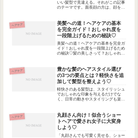
いい髪型で見違える。それがこの記事
のテーマです。面長顔の方は、顔を縦
に強調してしまうため、合わせにくい
髪型選びに悩むことも少なくありませ
ん。しかし、この記事では面長顔の
美髪への道！ヘアケアの基本
ヘアケア
方々向けに、髪型の作り方や前髪のセ
を完全ガイド！おしゃれ度を
ット...
一段階上げるための秘訣♡
美髪への道！ヘアケアの基本を完全ガ
イド！おしゃれ度を一段階上げるため
の秘訣♡髪の美しさって？おしゃれを
格上げる髪の重要性美しい髪を保つた
めに必要なヘアケアとはヘアケアの始
めの一歩！自分の髪の状態を理解しよ
豊かな髪のヘアスタイル選び
ヘアケア
う髪がキレイに見える秘訣、それはキ
の3つの要点とは？軽快さを追
ュ...
加して髪型を整えよう♡
軽快さのある髪型は、スタイリッシュ
でおしゃれな印象を与えるだけでな
く、日常の動きやスタイリングも楽に
なります。しかし、どのようにして軽
快な髪型を作ることができるのでしょ
うか？この記事では、髪型に軽快さを
丸顔さん向け！似合うショー
ヘアケア
プラスする3つのポイントについて紹
トヘアで愛され女子に大変身
介し...
しよう♡
「丸顔さんでも可愛く見せる、ショー