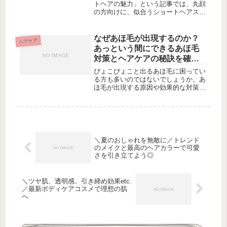
トヘアの魅力」という記事では、丸顔
の方向けに、似合うショートヘアスタ
イルについてご紹介します。ショート
ヘアにすることで、顔型をカバーし、
愛され女子に大変身する方法をお教え
なぜあほ毛が出現するのか？
ヘアケア
します。まずは、ショートヘアの前髪
あっという間にできるあほ毛
ス...
対策とヘアケアの秘訣を確認
しよう！
ぴょこぴょこと出るあほ毛に困ってい
る方も多いのではないでしょうか。あ
ほ毛が出現する原因や効果的な対策、
予防法について紹介します。成長途中
の短い毛や髪のダメージ、乾燥による
毛の乱立、さらに毛穴の詰まりなどが
あほ毛の原因となります。この記事で
は...
＼夏のおしゃれを無敵に／トレンド
のメイクと最高のヘアカラーで可愛
さを引き立てよう◎
＼ツヤ肌、透明感、引き締め効果etc.
／最新ボディケアコスメで理想の肌
へ