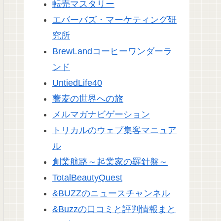
転売マスタリー
エバーバズ・マーケティング研
究所
BrewLandコーヒーワンダーラ
ンド
UntiedLife40
蕎麦の世界への旅
メルマガナビゲーション
トリカルのウェブ集客マニュア
ル
創業航路～起業家の羅針盤～
TotalBeautyQuest
&BUZZのニュースチャンネル
&Buzzの口コミと評判情報まと