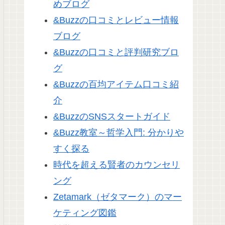
めブログ
&Buzzの口コミとレビュー情報
ブログ
&Buzzの口コミと評判研究ブロ
グ
&Buzzの百均アイテム口コミ紹
介
&BuzzのSNSスタートガイド
&Buzz教室～哲学入門: 分かりや
すく探る
時代を超える賢者のカウンセリ
ング
Zetamark（ゼタマーク）のマー
ケティング図鑑