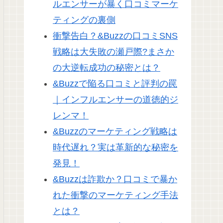
ルエンサーが暴く口コミマーケ
ティングの裏側
衝撃告白？&Buzzの口コミSNS
戦略は大失敗の瀬戸際?まさか
の大逆転成功の秘密とは？
&Buzzで陥る口コミと評判の罠
｜インフルエンサーの道徳的ジ
レンマ！
&Buzzのマーケティング戦略は
時代遅れ？実は革新的な秘密を
発見！
&Buzzは詐欺か？口コミで暴か
れた衝撃のマーケティング手法
とは？