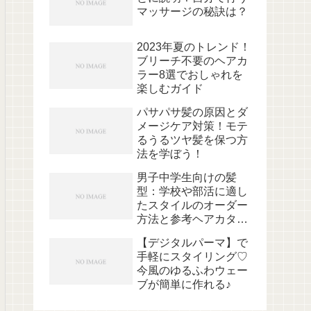
マッサージの秘訣は？
2023年夏のトレンド！
ブリーチ不要のヘアカ
ラー8選でおしゃれを
楽しむガイド
パサパサ髪の原因とダ
メージケア対策！モテ
るうるツヤ髪を保つ方
法を学ぼう！
男子中学生向けの髪
型：学校や部活に適し
たスタイルのオーダー
方法と参考ヘアカタロ
グ
【デジタルパーマ】で
手軽にスタイリング♡
今風のゆるふわウェー
ブが簡単に作れる♪