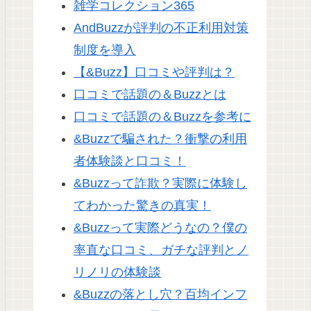
雑学コレクション365
AndBuzzが評判の不正利用対策
制度を導入
【&Buzz】口コミや評判は？
口コミで話題の＆Buzzとは
口コミで話題の＆Buzzを参考に
&Buzzで騙された？衝撃の利用
者体験談と口コミ！
&Buzzって詐欺？実際に体験し
てわかった驚きの真実！
&Buzzって実際どうなの？僕の
率直な口コミ、ガチな評判とノ
リノリの体験談
&Buzzの落とし穴？百均インフ