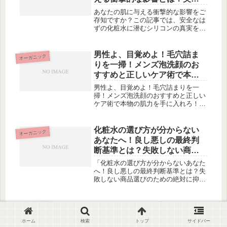
のための解説を紐解く
あなたの肌に与える衝撃的な影響をご
存知ですか？この記事では、安全なは
ずの化粧水に潜むシリコンの真実を明
らかにします。まず、シリコンの特性
と主な種類について解説します。そし
て、よく使われるシリコン成分である
男性よ、目覚めよ！毛穴詰ま
オーガニック
ジメチコンや揮発性のあるシクロメチ
りを一掃！メンズ泡洗顔のお
コ...
すすめと正しいケア術で本物
の肌力を手に入れろ！
男性よ、目覚めよ！毛穴詰まりを一
掃！メンズ泡洗顔のおすすめと正しい
ケア術で本物の肌力を手に入れろ！男
性のための毛穴詰まり解消法顔を温め
て毛穴を開く泡洗顔で毛穴の汚れを取
り除くぬるま湯で洗い流し肌をリフレ
化粧水の選び方が分からない
オーガニック
ッシュスキンケアで毛穴を守りながら
あなたへ！良し悪しの最終判
保湿...
断基準とは？失敗しない商品
選びのための絶対に抑えてお
「化粧水の選び方が分からないあなた
きたい５つの鉄則。これを読
へ！良し悪しの最終判断基準とは？失
敗しない商品選びのための絶対に抑え
めばもう迷わない！
ておきたい５つの鉄則。これを読めば
もう迷わない！」この大切な化粧水選
び、私たちにとってもなかなか難しい
オーガニックって何？それは
オーガニック
ものですよね。さあ、安心してくださ
単なる有潔野菜のこと？ 思い
い...
ホーム
検索
トップ
サイドバー
込みを覆す、意外と知らない