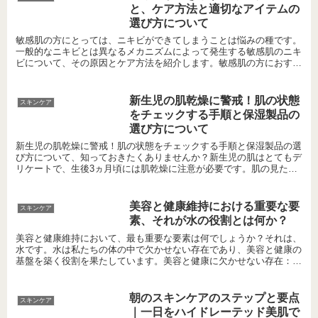
と、ケア方法と適切なアイテムの
選び方について
敏感肌の方にとっては、ニキビができてしまうことは悩みの種です。
一般的なニキビとは異なるメカニズムによって発生する敏感肌のニキ
ビについて、その原因とケア方法を紹介します。敏感肌の方におすす
めの洗顔製品や保湿法、メイクアイテムの選び方、摩擦や紫...
新生児の肌乾燥に警戒！肌の状態
スキンケア
をチェックする手順と保湿製品の
選び方について
新生児の肌乾燥に警戒！肌の状態をチェックする手順と保湿製品の選
び方について、知っておきたくありませんか？新生児の肌はとてもデ
リケートで、生後3ヵ月頃には肌乾燥に注意が必要です。肌の見た目
や触り心地で乾燥度を確かめる方法についても解説します。...
美容と健康維持における重要な要
スキンケア
素、それが水の役割とは何か？
美容と健康維持において、最も重要な要素は何でしょうか？それは、
水です。水は私たちの体の中で欠かせない存在であり、美容と健康の
基盤を築く役割を果たしています。美容と健康に欠かせない存在：水
水は私たちの美容と健康においてかかせない存在です。まず...
朝のスキンケアのステップと要点
スキンケア
｜一日をハイドレーテッド美肌で