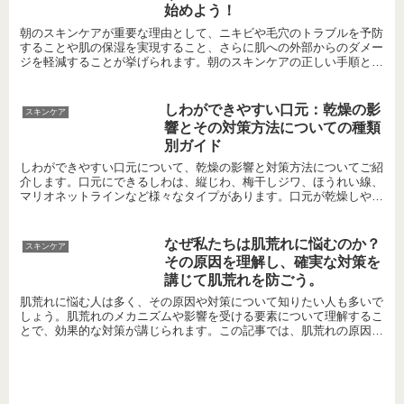
始めよう！
朝のスキンケアが重要な理由として、ニキビや毛穴のトラブルを予防
することや肌の保湿を実現すること、さらに肌への外部からのダメー
ジを軽減することが挙げられます。朝のスキンケアの正しい手順とし
て、正しい方法で顔を洗い、化粧水でしっかり保湿し、日焼...
しわができやすい口元：乾燥の影
スキンケア
響とその対策方法についての種類
別ガイド
しわができやすい口元について、乾燥の影響と対策方法についてご紹
介します。口元にできるしわは、縦じわ、梅干しジワ、ほうれい線、
マリオネットラインなど様々なタイプがあります。口元が乾燥しやす
い理由や保湿によるしわ予防法にも触れています。さらに、...
なぜ私たちは肌荒れに悩むのか？
スキンケア
その原因を理解し、確実な対策を
講じて肌荒れを防ごう。
肌荒れに悩む人は多く、その原因や対策について知りたい人も多いで
しょう。肌荒れのメカニズムや影響を受ける要素について理解するこ
とで、効果的な対策が講じられます。この記事では、肌荒れの原因と
その対策について詳しく解説しています。適切なスキンケア...