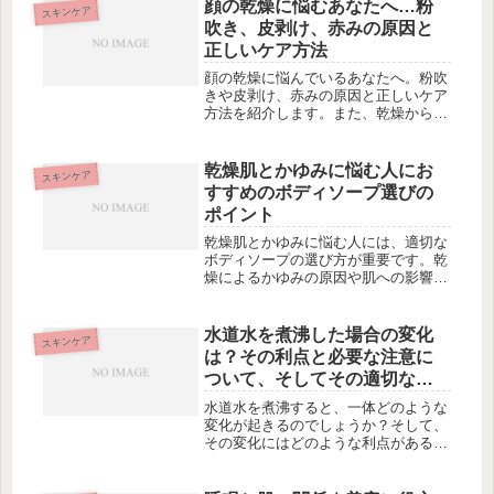
顔の乾燥に悩むあなたへ…粉
スキンケア
吹き、皮剥け、赤みの原因と
正しいケア方法
顔の乾燥に悩んでいるあなたへ。粉吹
きや皮剥け、赤みの原因と正しいケア
方法を紹介します。また、乾燥からく
るニキビの対処法もお伝えします。さ
らに、乾燥肌対策におすすめのスキン
ケアアイテムをご紹介します。保湿を
乾燥肌とかゆみに悩む人にお
スキンケア
重視した基礎化粧品や肌を潤すフェイ
すすめのボディソープ選びの
ス...
ポイント
乾燥肌とかゆみに悩む人には、適切な
ボディソープの選び方が重要です。乾
燥によるかゆみの原因や肌への影響に
ついて理解することが大切です。ま
た、保湿効果や洗浄力などのボディソ
ープの特徴も把握しておく必要があり
水道水を煮沸した場合の変化
スキンケア
ます。この記事では、乾燥肌でかゆみ
は？その利点と必要な注意に
を感...
ついて、そしてその適切な手
法について詳しく解説しま
水道水を煮沸すると、一体どのような
す。
変化が起きるのでしょうか？そして、
その変化にはどのような利点があるの
でしょうか。また、水を煮沸する際の
適切な手法についても詳しく解説しま