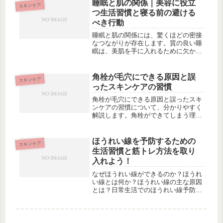
す。この記事を読めば、水道水の煮沸
睡眠と肌の関係｜美容に役立
スキンケア
によって得られるプラスポイントや、
つ生活習慣と寝る前の避ける
塩...
べき行動
睡眠と肌の関係には、驚くほどの密接
なつながりが存在します。質の良い睡
眠は、美肌を手に入れるために欠かせ
ません。記事では、睡眠が肌に与える
影響や美肌を保つための睡眠習慣につ
いて詳しく解説しています。朝の太陽
角栓が毛穴にできる原因と誤
スキンケア
光を浴びる習慣や保湿の重要性、肌に
ったスキンケアの習慣
優...
角栓が毛穴にできる原因と誤ったスキ
ンケアの習慣について、分かりやすく
解説します。角栓ができてしまう理由
や主な要因について説明し、また、角
栓の発生を助長させる生活習慣につい
ても触れます。さらに、注意すべき誤
ほうれい線を予防するための
スキンケア
ったスキンケアの方法や乾燥を防ぎ美
生活習慣と筋トレ方法を取り
肌...
入れよう！
なぜほうれい線ができるのか？ほうれ
い線とは何か？ほうれい線の主な原因
とは？日常生活でのほうれい線予防法
肌の保湿は大切紫外線ケアについて顔
の筋肉を鍛えることほうれい線を改善
する顔の筋トレ方法筋トレエクササイ
ズ１：割りばしトレーニングとは？筋