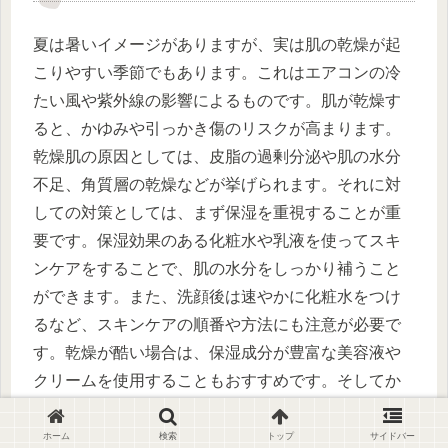
夏は暑いイメージがありますが、実は肌の乾燥が起
こりやすい季節でもあります。これはエアコンの冷
たい風や紫外線の影響によるものです。肌が乾燥す
ると、かゆみや引っかき傷のリスクが高まります。
乾燥肌の原因としては、皮脂の過剰分泌や肌の水分
不足、角質層の乾燥などが挙げられます。それに対
しての対策としては、まず保湿を重視することが重
要です。保湿効果のある化粧水や乳液を使ってスキ
ンケアをすることで、肌の水分をしっかり補うこと
ができます。また、洗顔後は速やかに化粧水をつけ
るなど、スキンケアの順番や方法にも注意が必要で
す。乾燥が酷い場合は、保湿成分が豊富な美容液や
クリームを使用することもおすすめです。そしてか
ゆみが出た場合は、かゆい部分を掻かずに保湿を行
い、症状が改善しない場合は専門の医師に相談する
ホーム
検索
トップ
サイドバー